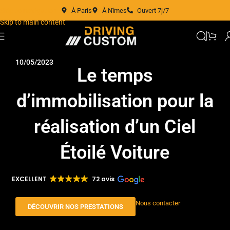
À Paris
À Nîmes
Ouvert 7j/7
Skip to navigation
Skip to main content
10/05/2023
Le temps
d’immobilisation pour la
réalisation d’un Ciel
Étoilé Voiture
EXCELLENT
72 avis
Nous contacter
DÉCOUVRIR NOS PRESTATIONS