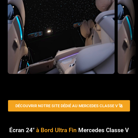
Notre véhicule coup de coeur
Écran 24" à Bord Ultra Fin
Cie
DÉCOUVRIR NOTRE SITE DÉDIÉ AU MERCEDES CLASSE V 🚀
Écran 24"
à Bord Ultra Fin
Mercedes Classe V