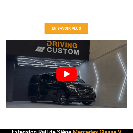
scintillement des étoiles ajoute une ambiance
luxueuse à votre véhicule. Faites évader vos
voyageurs lors de leurs déplacements !
EN SAVOIR PLUS
Extension Rail de Siège
Mercedes Classe V