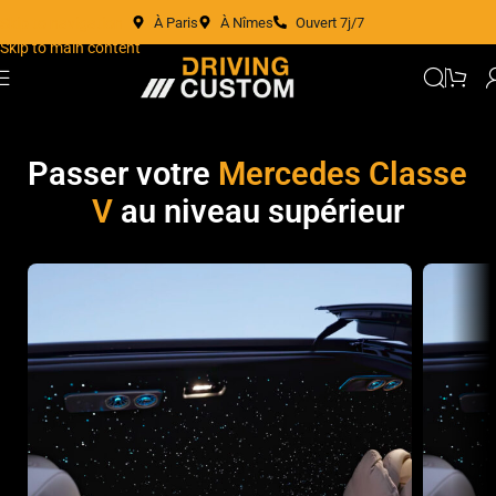
À Paris
À Nîmes
Ouvert 7j/7
Skip to navigation
Skip to main content
Passer votre
Mercedes Classe
V
au niveau supérieur