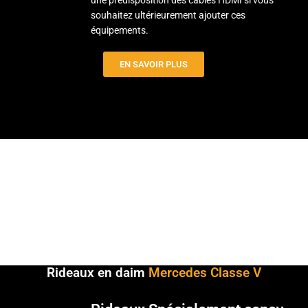
une prédisposition des câbles HDMI si vous
souhaitez ultérieurement ajouter ces
équipements.
EN SAVOIR PLUS
Toutes les Applications de Streaming & les
Chaînes TV sur votre Mercedes Classe V
Rideaux en daim
Mercedes Classe V