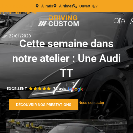
À Paris
À Nîmes
Ouvert 7j/7
Skip to navigation
Skip to main content
22/01/2023
Cette semaine dans
notre atelier : Une Audi
TT
EXCELLENT
72 avis
Nous contacter
DÉCOUVRIR NOS PRESTATIONS