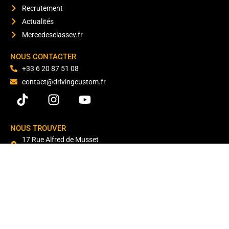
Recrutement
Actualités
Mercedesclassev.fr
NOUS CONTACTER
+33 6 20 87 51 08
contact@drivingcustom.fr
NOUS TROUVER
17 Rue Alfred de Musset
77176 Savigny-le-Temple
253 Avenue de la République
30190 Saint-Chaptes
Ouvert du lundi au dimanche de 8h à 20h
SAS