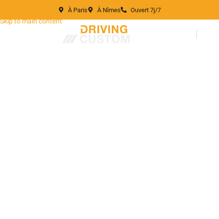
[directorist_signin_signup]
À Paris
À Nîmes
Ouvert 7j/7
Skip to navigation
Skip to main content