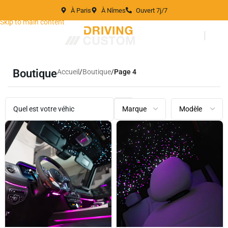
À Paris
À Nîmes
Ouvert 7j/7
Skip to navigation
Skip to main content
Boutique
Accueil
/
Boutique
/
Page 4