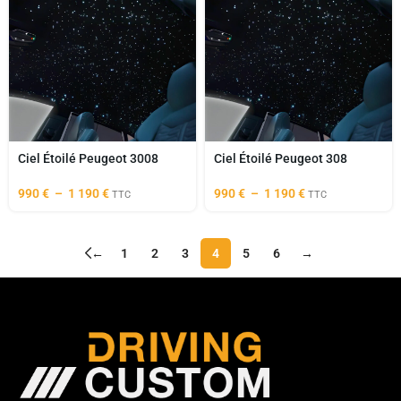
Ciel Étoilé Peugeot 3008
Ciel Étoilé Peugeot 308
990
€
–
1 190
€
990
€
–
1 190
€
TTC
TTC
←
1
2
3
4
5
6
→